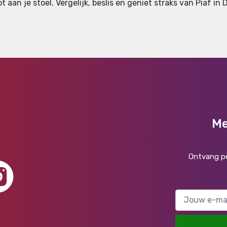
 aan je stoel. Vergelijk, beslis en geniet straks van Piaf in 
Me
Ontvang pe