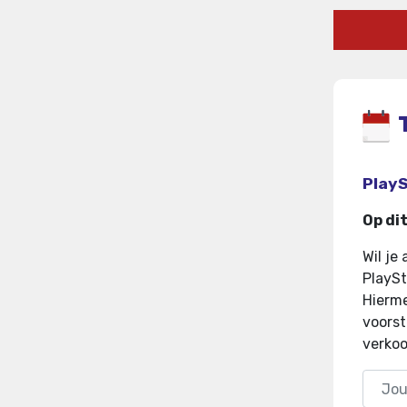
PlayS
Op di
Wil je
PlaySt
Hierme
voorst
verkoo