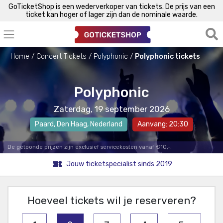
GoTicketShop is een wederverkoper van tickets. De prijs van een
ticket kan hoger of lager zijn dan de nominale waarde.
Home
Concert Tickets
Polyphonic
Polyphonic tickets
Polyphonic
Zaterdag, 19 september 2026
Paard
,
Den Haag
, Nederland
Aanvang: 20:30
De getoonde prijzen zijn exclusief servicekosten vanaf €10,-.
Jouw ticketspecialist sinds 2019
Hoeveel tickets wil je reserveren?