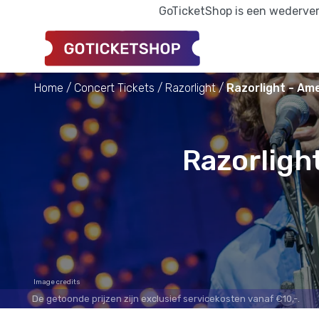
GoTicketShop is een wederverk
Home
Concert Tickets
Razorlight
Razorlight - Am
Razorligh
Image credits
De getoonde prijzen zijn exclusief servicekosten vanaf €10,-.