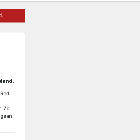
d.
pland.
 Red
t
.
Zo
p gaan