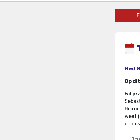
E
Red S
Op di
Wil je
Sebast
Hierme
weet j
en mis