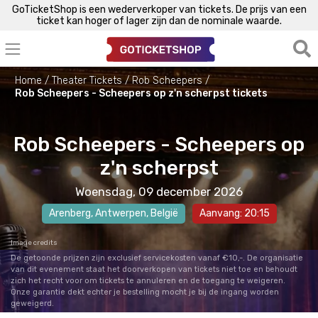
GoTicketShop is een wederverkoper van tickets. De prijs van een
ticket kan hoger of lager zijn dan de nominale waarde.
Home
Theater Tickets
Rob Scheepers
Rob Scheepers - Scheepers op z'n scherpst tickets
Rob Scheepers - Scheepers op
z'n scherpst
Woensdag, 09 december 2026
Arenberg
,
Antwerpen
, België
Aanvang: 20:15
Image credits
De getoonde prijzen zijn exclusief servicekosten vanaf €10,-. De organisatie
van dit evenement staat het doorverkopen van tickets niet toe en behoudt
zich het recht voor om tickets te annuleren en de toegang te weigeren.
Onze garantie dekt echter je bestelling mocht je bij de ingang worden
geweigerd.