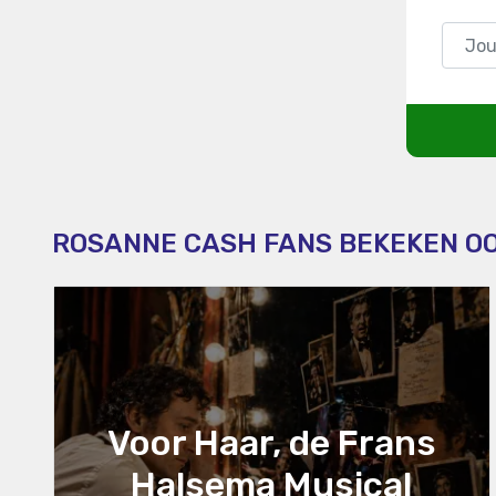
ROSANNE CASH FANS BEKEKEN O
Voor Haar, de Frans
Halsema Musical