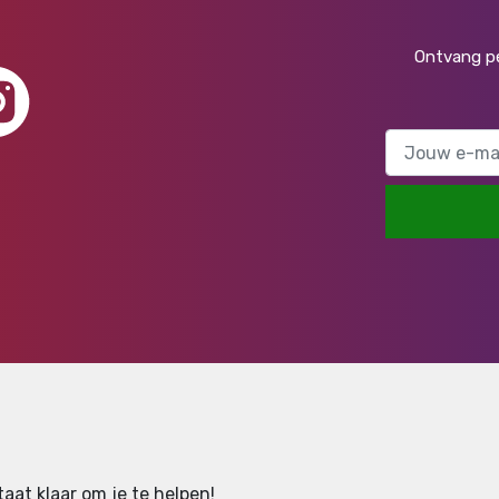
Ontvang pe
aat klaar om je te helpen!