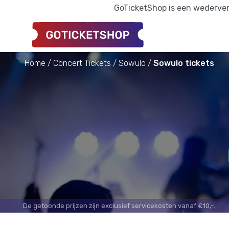
GoTicketShop is een wederverk
Home
Concert Tickets
Sowulo
Sowulo tickets
De getoonde prijzen zijn exclusief servicekosten vanaf €10,-.