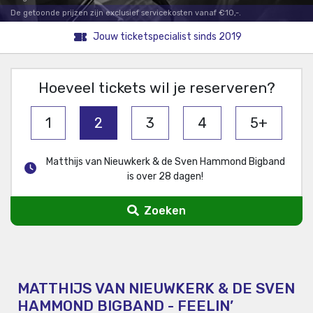
De getoonde prijzen zijn exclusief servicekosten vanaf €10,-.
Jouw ticketspecialist sinds 2019
Hoeveel tickets wil je reserveren?
1
2
3
4
5+
Matthijs van Nieuwkerk & de Sven Hammond Bigband
is over 28 dagen!
Zoeken
MATTHIJS VAN NIEUWKERK & DE SVEN
HAMMOND BIGBAND - FEELIN’