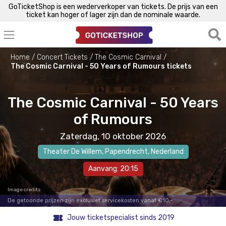
GoTicketShop is een wederverkoper van tickets. De prijs van een
ticket kan hoger of lager zijn dan de nominale waarde.
Home
Concert Tickets
The Cosmic Carnival
The Cosmic Carnival - 50 Years of Rumours tickets
The Cosmic Carnival - 50 Years
of Rumours
Zaterdag, 10 oktober 2026
Theater De Willem
,
Papendrecht
, Nederland
Aanvang: 20:15
Image credits
De getoonde prijzen zijn exclusief servicekosten vanaf €10,-.
Jouw ticketspecialist sinds 2019