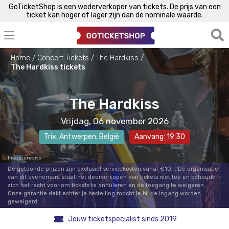
GoTicketShop is een wederverkoper van tickets. De prijs van een
ticket kan hoger of lager zijn dan de nominale waarde.
Home
Concert Tickets
The Hardkiss
The Hardkiss tickets
The Hardkiss
Vrijdag, 06 november 2026
Trix
,
Antwerpen
, België
Aanvang: 19:30
Image credits
De getoonde prijzen zijn exclusief servicekosten vanaf €10,-. De organisatie
van dit evenement staat het doorverkopen van tickets niet toe en behoudt
zich het recht voor om tickets te annuleren en de toegang te weigeren.
Onze garantie dekt echter je bestelling mocht je bij de ingang worden
geweigerd.
Jouw ticketspecialist sinds 2019