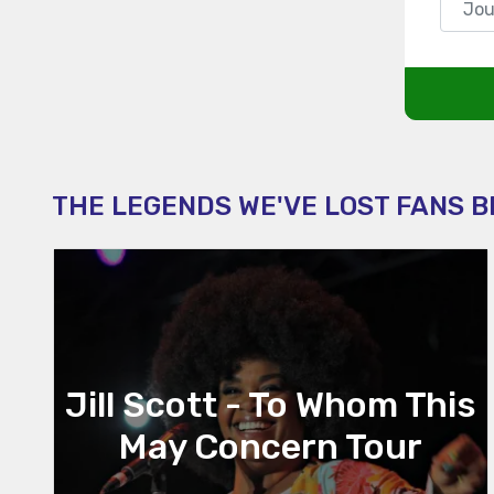
THE LEGENDS WE'VE LOST FANS 
Jill Scott - To Whom This
May Concern Tour