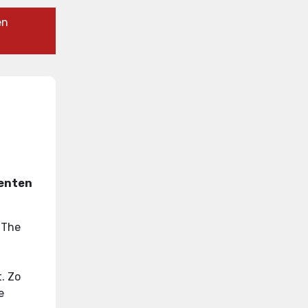
en
menten
 The
t
.
Zo
e