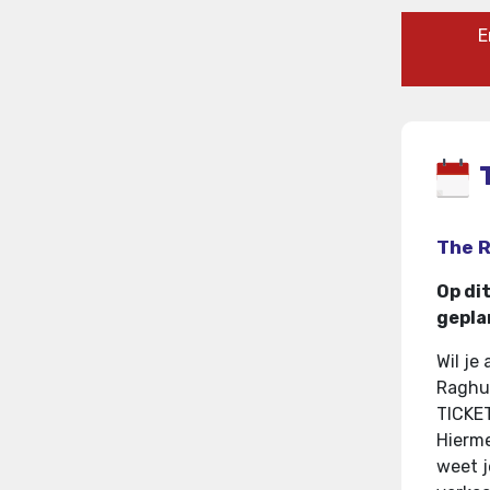
E
The R
Op di
gepla
Wil je
Raghu 
TICKE
Hierme
weet j