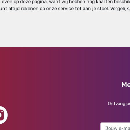
al even op deze pagina, want wij hebben nog kaarten beschik
unt altijd rekenen op onze service tot aan je stoel. Vergelij
Me
Ontvang pe