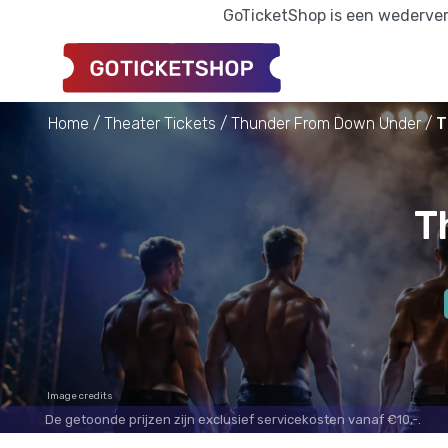
GoTicketShop is een wederverk
Home
Theater Tickets
Thunder From Down Under
T
T
Image credits
De getoonde prijzen zijn exclusief servicekosten vanaf €10,-.