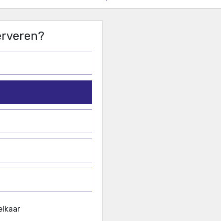
serveren?
elkaar