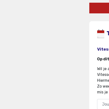
Vites
Op di
Wil je
Vitess
Hierme
Zo wee
mis je