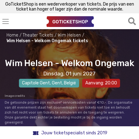
GoTicketShop is een wederverkoper van tickets. De prijs van een
ticket kan hoger of lager zijn dan de nominale waarde.
Home
Theater Tickets
Wim Helsen
Wim Helsen - Welkom Ongemak tickets
Wim Helsen - Welkom Ongemak
Dinsdag, 01 juni 2027
Capitole Gent
,
Gent
, België
Aanvang: 20:00
Image credits
De getoonde prijzen zijn exclusief servicekosten vanaf €10,-. De organisatie
van dit evenement staat het doorverkopen van tickets niet toe en behoudt
zich het recht voor om tickets te annuleren en de toegang te weigeren.
Onze garantie dekt echter je bestelling mocht je bij de ingang worden
geweigerd.
Jouw ticketspecialist sinds 2019