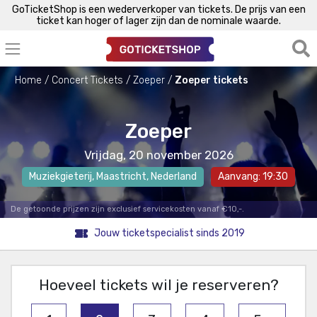
GoTicketShop is een wederverkoper van tickets. De prijs van een
ticket kan hoger of lager zijn dan de nominale waarde.
Home
Concert Tickets
Zoeper
Zoeper tickets
Zoeper
Vrijdag, 20 november 2026
Muziekgieterij
,
Maastricht
, Nederland
Aanvang: 19:30
De getoonde prijzen zijn exclusief servicekosten vanaf €10,-.
Jouw ticketspecialist sinds 2019
Hoeveel tickets wil je reserveren?