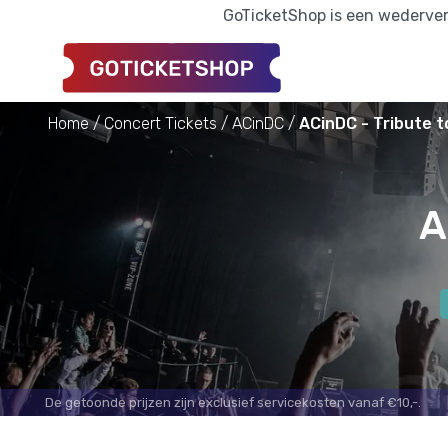
GoTicketShop is een wederverk
Home
Concert Tickets
ACinDC
ACinDC - Tribute t
A
De getoonde prijzen zijn exclusief servicekosten vanaf €10,-.