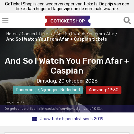
GoTicketShop is een wederverkoper van tickets. De prijs van een
ticket kan hoger of lager zijn dan de nominale waarde.
Home
Concert Tickets
And So I Watch You From Afar
And So I Watch You From Afar + Caspian tickets
And So I Watch You From Afar +
Caspian
Dinsdag, 20 oktober 2026
Doornroosje
,
Nijmegen
, Nederland
Aanvang: 19:30
Image credits
De getoonde prijzen zijn exclusief servicekosten vanaf €10,-.
Jouw ticketspecialist sinds 2019