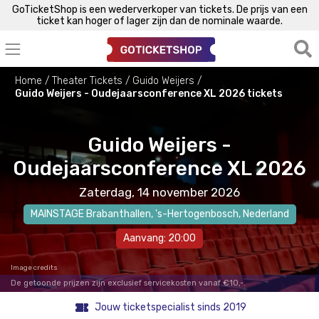
GoTicketShop is een wederverkoper van tickets. De prijs van een
ticket kan hoger of lager zijn dan de nominale waarde.
Home
Theater Tickets
Guido Weijers
Guido Weijers - Oudejaarsconference XL 2026 tickets
Guido Weijers -
Oudejaarsconference XL 2026
Zaterdag, 14 november 2026
MAINSTAGE Brabanthallen
,
's-Hertogenbosch
, Nederland
Aanvang: 20:00
Image credits
De getoonde prijzen zijn exclusief servicekosten vanaf €10,-.
Jouw ticketspecialist sinds 2019