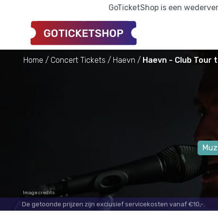
GoTicketShop is een wederverk
Home
Concert Tickets
Haevn
Haevn - Club Tour t
Muz
Image credits
De getoonde prijzen zijn exclusief servicekosten vanaf €10,-.