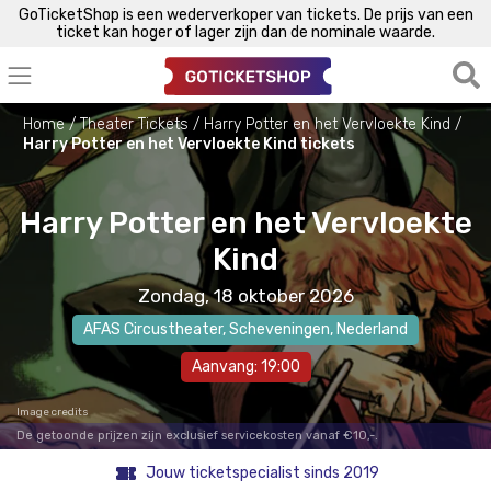
GoTicketShop is een wederverkoper van tickets. De prijs van een
ticket kan hoger of lager zijn dan de nominale waarde.
Home
Theater Tickets
Harry Potter en het Vervloekte Kind
Harry Potter en het Vervloekte Kind tickets
Harry Potter en het Vervloekte
Kind
Zondag, 18 oktober 2026
AFAS Circustheater
,
Scheveningen
, Nederland
Aanvang: 19:00
Image credits
De getoonde prijzen zijn exclusief servicekosten vanaf €10,-.
Jouw ticketspecialist sinds 2019