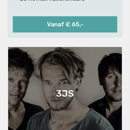
Vanaf € 65,-
3JS