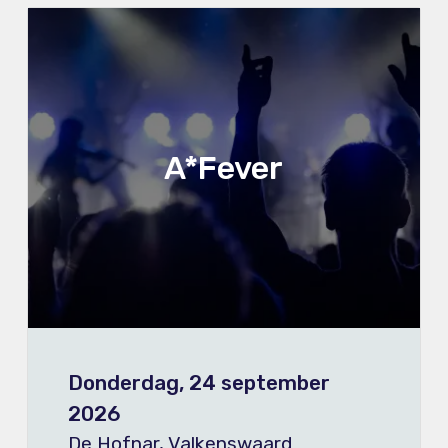
A*Fever
Donderdag, 24 september
2026
De Hofnar, Valkenswaard