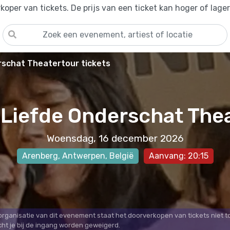
oper van tickets. De prijs van een ticket kan hoger of lage
rschat Theatertour tickets
Liefde Onderschat The
Woensdag, 16 december 2026
Arenberg
,
Antwerpen
, België
Aanvang: 20:15
 organisatie van dit evenement staat het doorverkopen van tickets niet t
cht je bij de ingang worden geweigerd.