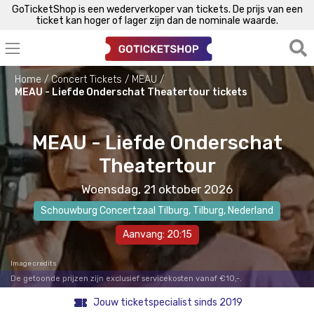
GoTicketShop is een wederverkoper van tickets. De prijs van een
ticket kan hoger of lager zijn dan de nominale waarde.
Home
Concert Tickets
MEAU
MEAU - Liefde Onderschat Theatertour tickets
MEAU - Liefde Onderschat
Theatertour
Woensdag, 21 oktober 2026
Schouwburg Concertzaal Tilburg
,
Tilburg
, Nederland
Aanvang: 20:15
Image credits
De getoonde prijzen zijn exclusief servicekosten vanaf €10,-.
Jouw ticketspecialist sinds 2019