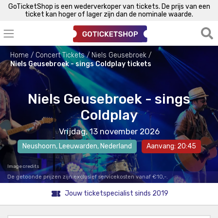
GoTicketShop is een wederverkoper van tickets. De prijs van een
ticket kan hoger of lager zijn dan de nominale waarde.
Home
Concert Tickets
Niels Geusebroek
Niels Geusebroek - sings Coldplay tickets
Niels Geusebroek - sings
Coldplay
Vrijdag, 13 november 2026
Neushoorn
,
Leeuwarden
, Nederland
Aanvang: 20:45
Image credits
De getoonde prijzen zijn exclusief servicekosten vanaf €10,-.
Jouw ticketspecialist sinds 2019